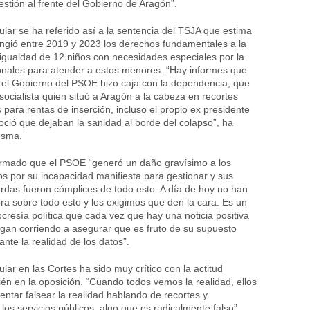
stión al frente del Gobierno de Aragón”.
ular se ha referido así a la sentencia del TSJA que estima
ingió entre 2019 y 2023 los derechos fundamentales a la
igualdad de 12 niños con necesidades especiales por la
ionales para atender a estos menores. “Hay informes que
 el Gobierno del PSOE hizo caja con la dependencia, que
 socialista quien situó a Aragón a la cabeza en recortes
 para rentas de inserción, incluso el propio ex presidente
noció que dejaban la sanidad al borde del colapso”, ha
esma.
rmado que el PSOE “generó un daño gravísimo a los
cos por su incapacidad manifiesta para gestionar y sus
erdas fueron cómplices de todo esto. A día de hoy no han
ra sobre todo esto y les exigimos que den la cara. Es un
ocresía política que cada vez que hay una noticia positiva
gan corriendo a asegurar que es fruto de su supuesto
ante la realidad de los datos”.
lar en las Cortes ha sido muy crítico con la actitud
bién en la oposición. “Cuando todos vemos la realidad, ellos
entar falsear la realidad hablando de recortes y
 los servicios públicos, algo que es radicalmente falso”.