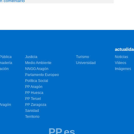
un comentario
actualid
Pública
Justicia
Turismo
Noticias
anadería
Medio Ambiente
Universidad
Vídeos
vación
NNGG Aragón
Imágenes
Parlamento Europeo
Política Social
PP Aragón
PP Huesca
PP Teruel
 Aragón
PP Zaragoza
Sanidad
Territorio
PP.es