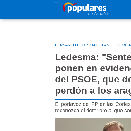
Pasar al contenido principal
FERNANDO LEDESMA GELAS
|
GOBIE
Ledesma: "Sente
ponen en evidenc
del PSOE, que de
perdón a los ar
El portavoz del PP en las Corte
reconozca el deterioro al que so