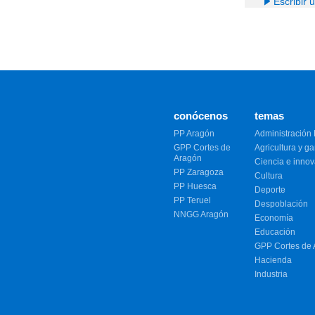
Escribir 
conócenos
temas
PP Aragón
Administración 
GPP Cortes de
Agricultura y g
Aragón
Ciencia e inno
PP Zaragoza
Cultura
PP Huesca
Deporte
PP Teruel
Despoblación
NNGG Aragón
Economía
Educación
GPP Cortes de
Hacienda
Industria