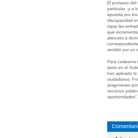
El portavoz del
particular -y a 
apuesta por los 
discapacidad en
topar las entra
qué incrementar
atención a domi
correspondient
sentido por un 
Para Ledesma t
tanto en el Go
han aplicado la 
ciudadanos. Fre
aragoneses por
servicios públi
oportunidades”.
Comentari