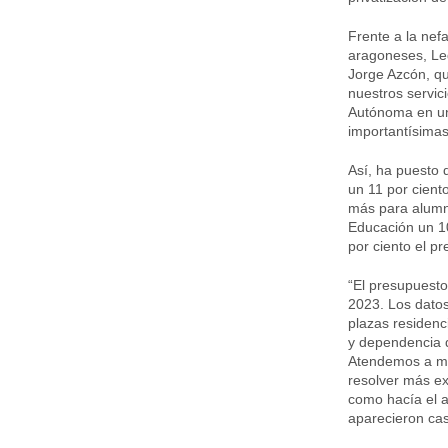
Frente a la nefa
aragoneses, Le
Jorge Azcón, qu
nuestros servic
Autónoma en un 
importantísimas
Así, ha puesto 
un 11 por cient
más para alumn
Educación un 1
por ciento el p
“El presupuest
2023. Los dato
plazas residenc
y dependencia d
Atendemos a má
resolver más ex
como hacía el a
aparecieron cas