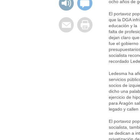
ocho años de ge
El portavoz pop
que la DGA infr
educación y la 
falta de profes
dejan claro que
fue el gobierno
presupuestarios
socialista reco
recordado Led
Ledesma ha afi
servicios públi
socios de izqui
dicho una palab
ejercicio de hip
para Aragón sal
legado y callen 
El portavoz popu
socialista, tam
se dedican a int
privatización de