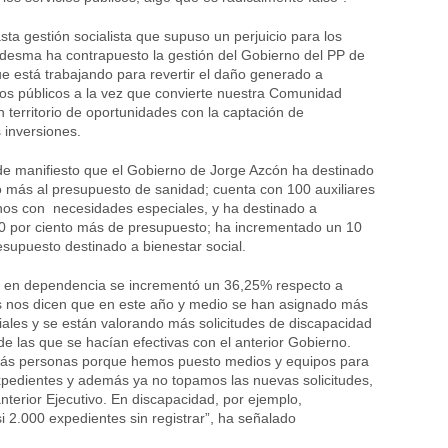
sta gestión socialista que supuso un perjuicio para los
desma ha contrapuesto la gestión del Gobierno del PP de
e está trabajando para revertir el daño generado a
ios públicos a la vez que convierte nuestra Comunidad
territorio de oportunidades con la captación de
 inversiones.
de manifiesto que el Gobierno de Jorge Azcón ha destinado
o más al presupuesto de sanidad; cuenta con 100 auxiliares
os con necesidades especiales, y ha destinado a
0 por ciento más de presupuesto; ha incrementado un 10
resupuesto destinado a bienestar social.
o en dependencia se incrementó un 36,25% respecto a
s nos dicen que en este año y medio se han asignado más
iales y se están valorando más solicitudes de discapacidad
e las que se hacían efectivas con el anterior Gobierno.
s personas porque hemos puesto medios y equipos para
pedientes y además ya no topamos las nuevas solicitudes,
nterior Ejecutivo. En discapacidad, por ejemplo,
i 2.000 expedientes sin registrar”, ha señalado