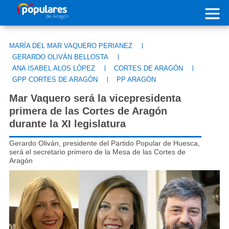
Pasar al contenido principal
MARÍA DEL MAR VAQUERO PERIANEZ
|
GERARDO OLIVÁN BELLOSTA
|
ANA ISABEL ALOS LÓPEZ
|
CORTES DE ARAGÓN
|
GPP CORTES DE ARAGÓN
|
PP ARAGÓN
Mar Vaquero será la vicepresidenta
primera de las Cortes de Aragón
durante la XI legislatura
Gerardo Oliván, presidente del Partido Popular de Huesca,
será el secretario primero de la Mesa de las Cortes de
Aragón