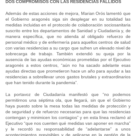
DOS COMPROMISOS CON LAS RESIDENCIAS FALLIDOS
Además de estas acciones de mejora, Marian Orós lamentó que
el Gobierno aragonés siga sin desplegar en su totalidad las
medidas incluidas en el protocolo de colaboración sociosanitaria
suscrito entre los departamentos de Sanidad y Ciudadanía y, de
manera específica, que no atienda al obligado refuerzo de
personal médico y de enfermería para aquellos centros de salud
con varias residencias a su cargo que sufren un elevado nivel de
sobrecarga de trabajo. También extendió su queja por la
ausencia de las ayudas económicas prometidas por el Ejecutivo
aragonés a estos centros, “aún no ha sacado adelante esas
ayudas directas que prometieron hace un año para ayudar a las
residencias a sobrellevar unos gastos brutales y extraordinarios
que han tenido durante la pandemia”.
La portavoz de Ciudadanía manifestó que “no podemos
permitirnos una séptima ola, que llegará, sin que el Gobierno
haya puesto sobre la mesa todas las medidas de protección y
de seguridad y de refuerzo necesarias para que las residencias
contengan y minimicen los contagios” y en esta línea reclamó al
Ejecutivo “que nos cuenten qué medidas van aponer en marcha”
y le recordó su responsabilidad de “adelantarse” a unos
acontecimientos previsibles y de aplicarse en la gestión de la