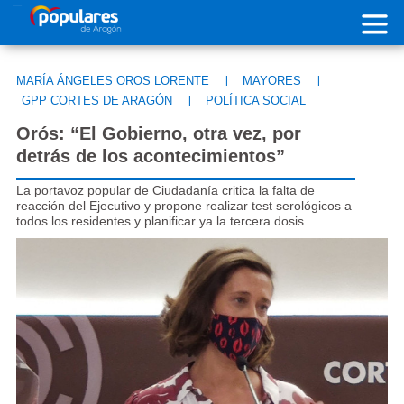
Pasar al contenido principal
MARÍA ÁNGELES OROS LORENTE
|
MAYORES
|
GPP CORTES DE ARAGÓN
|
POLÍTICA SOCIAL
Orós: “El Gobierno, otra vez, por
detrás de los acontecimientos”
La portavoz popular de Ciudadanía critica la falta de
reacción del Ejecutivo y propone realizar test serológicos a
todos los residentes y planificar ya la tercera dosis