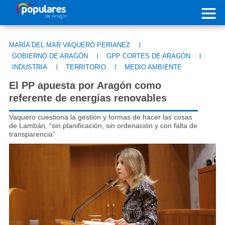
Pasar al contenido principal
MARÍA DEL MAR VAQUERO PERIANEZ
|
GOBIERNO DE ARAGÓN
|
GPP CORTES DE ARAGÓN
|
INDUSTRIA
|
TERRITORIO
|
MEDIO AMBIENTE
El PP apuesta por Aragón como
referente de energías renovables
Vaquero cuestiona la gestión y formas de hacer las cosas
de Lambán, “sin planificación, sin ordenación y con falta de
transparencia”