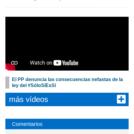
El PP denuncia las consecuencias nefastas de la
ley del #SóloSíEsSí
más vídeos
Comentarios