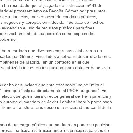
n ha recordado que el juzgado de instrucción nº 41 de
dado el procesamiento de Begoña Gómez por presuntos
co de influencias, malversación de caudales públicos,
os negocios y apropiación indebida. “Se trata de hechos
evidencian el uso de recursos públicos para fines
l aprovechamiento de su posición como esposa del
Gobierno”.
o, ha recordado que diversas empresas colaboraron en
sados por Gómez, vinculados a software desarrollado en la
plutense de Madrid, “en un contexto en el que,
e utilizó la influencia institucional para obtener beneficios
ular ha denunciado que este escándalo “no se limita al
”, sino que “salpica directamente al PSOE aragonés”. En
ñalado que quien fuera director general de Transparencia y
o durante el mandato de Javier Lambán “habría participado
ealizando transferencias desde una sociedad mercantil de la
ndo de un cargo público que no dudó en poner su posición
ntereses particulares, traicionando los principios básicos de