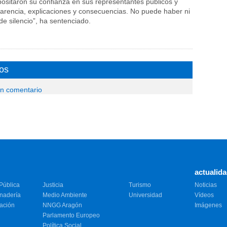
sitaron su confianza en sus representantes públicos y
arencia, explicaciones y consecuencias. No puede haber ni
e silencio”, ha sentenciado.
os
un comentario
actualid
Pública
Justicia
Turismo
Noticias
anadería
Medio Ambiente
Universidad
Vídeos
vación
NNGG Aragón
Imágenes
Parlamento Europeo
Política Social