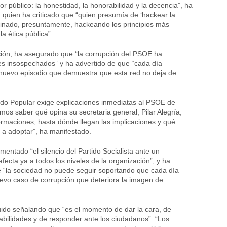
or público: la honestidad, la honorabilidad y la decencia”, ha
 quien ha criticado que “quien presumía de ‘hackear la
rminado, presuntamente, hackeando los principios más
a ética pública”.
ción, ha asegurado que “la corrupción del PSOE ha
es insospechados” y ha advertido de que “cada día
uevo episodio que demuestra que esta red no deja de
rtido Popular exige explicaciones inmediatas al PSOE de
os saber qué opina su secretaria general, Pilar Alegría,
ormaciones, hasta dónde llegan las implicaciones y qué
a adoptar”, ha manifestado.
mentado “el silencio del Partido Socialista ante un
fecta ya a todos los niveles de la organización”, y ha
 “la sociedad no puede seguir soportando que cada día
evo caso de corrupción que deteriora la imagen de
ido señalando que “es el momento de dar la cara, de
bilidades y de responder ante los ciudadanos”. “Los