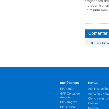
aragoneses depo
merecen transp
un minuto más d
Comentari
Escribir 
conócenos
temas
PP Aragón
Administración 
GPP Cortes de
Agricultura y g
Aragón
Ciencia e inno
PP Zaragoza
Cultura
PP Huesca
Deporte