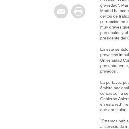
gravedad”, Marí
Madrid ha acor
delitos de tráfi
corrupción en l
muy graves que 
personales y e
presidente del 
En este sentid
proyectos impul
Universidad Com
presuntamente, s
privados”.
La portavoz pop
ámbito nacional
concreto, ha se
Gobierno Abiert
en esta red”, r
que era titular.
“Estamos habla
al servicio de i