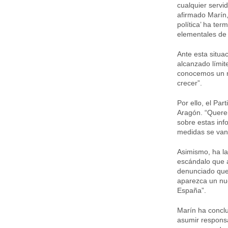
cualquier servid
afirmado Marín,
política’ ha te
elementales de l
Ante esta situa
alcanzado límit
conocemos un n
crecer”.
Por ello, el Pa
Aragón. “Querem
sobre estas inf
medidas se van 
Asimismo, ha la
escándalo que a
denunciado que
aparezca un nu
España”.
Marín ha conclu
asumir responsa