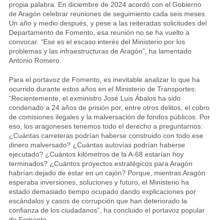
propia palabra. En diciembre de 2024 acordó con el Gobierno
de Aragón celebrar reuniones de seguimiento cada seis meses.
Un año y medio después, y pese a las reiteradas solicitudes del
Departamento de Fomento, esa reunión no se ha vuelto a
convocar. “Ese es el escaso interés del Ministerio por los
problemas y las infraestructuras de Aragón”, ha lamentado
Antonio Romero.
Para el portavoz de Fomento, es inevitable analizar lo que ha
ocurrido durante estos años en el Ministerio de Transportes:
“Recientemente, el exministro José Luis Ábalos ha sido
condenado a 24 años de prisión por, entre otros delitos, el cobro
de comisiones ilegales y la malversación de fondos públicos. Por
eso, los aragoneses tenemos todo el derecho a preguntarnos:
¿Cuántas carreteras podrían haberse construido con todo ese
dinero malversado? ¿Cuántas autovías podrían haberse
ejecutado? ¿Cuántos kilómetros de la A-68 estarían hoy
terminados? ¿Cuántos proyectos estratégicos para Aragón
habrían dejado de estar en un cajón? Porque, mientras Aragón
esperaba inversiones, soluciones y futuro, el Ministerio ha
estado demasiado tiempo ocupado dando explicaciones por
escándalos y casos de corrupción que han deteriorado la
confianza de los ciudadanos”, ha concluido el portavoz popular
de Fomento.