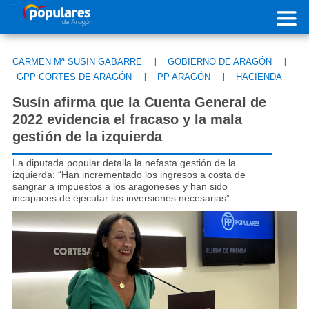
Pasar al contenido principal
CARMEN Mª SUSIN GABARRE
|
GOBIERNO DE ARAGÓN
|
GPP CORTES DE ARAGÓN
|
PP ARAGÓN
|
HACIENDA
Susín afirma que la Cuenta General de
2022 evidencia el fracaso y la mala
gestión de la izquierda
La diputada popular detalla la nefasta gestión de la
izquierda: “Han incrementado los ingresos a costa de
sangrar a impuestos a los aragoneses y han sido
incapaces de ejecutar las inversiones necesarias”