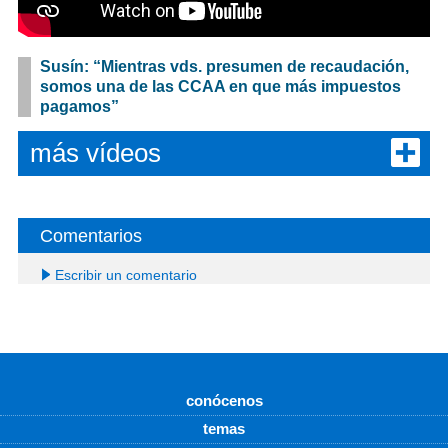
Susín: “Mientras vds. presumen de recaudación,
somos una de las CCAA en que más impuestos
pagamos”
más vídeos
Comentarios
Escribir un comentario
conócenos
temas