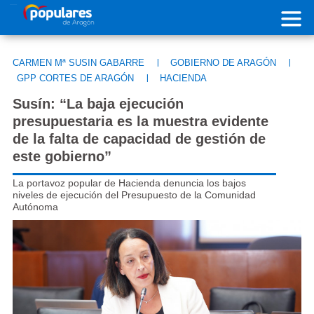
Pasar al contenido principal
CARMEN Mª SUSIN GABARRE
|
GOBIERNO DE ARAGÓN
|
GPP CORTES DE ARAGÓN
|
HACIENDA
Susín: “La baja ejecución
presupuestaria es la muestra evidente
de la falta de capacidad de gestión de
este gobierno”
La portavoz popular de Hacienda denuncia los bajos
niveles de ejecución del Presupuesto de la Comunidad
Autónoma