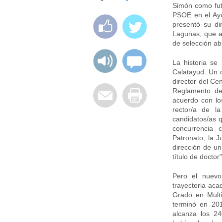
Simón como fut
PSOE en el Ayu
presentó su dim
Lagunas, que ah
de selección abi
La historia se
Calatayud. Un c
director del Ce
Reglamento de
acuerdo con lo
rector/a de l
candidatos/as q
concurrencia 
Patronato, la J
dirección de u
título de doctor"
Pero el nuevo
trayectoria aca
Grado en Mult
terminó en 201
alcanza los 240