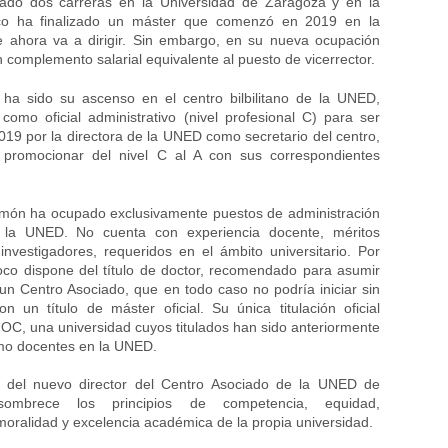
ado dos carreras en la Universidad de Zaragoza y en la
 ha finalizado un máster que comenzó en 2019 en la
e ahora va a dirigir. Sin embargo, en su nueva ocupación
n complemento salarial equivalente al puesto de vicerrector.
ha sido su ascenso en el centro bilbilitano de la UNED,
omo oficial administrativo (nivel profesional C) para ser
9 por la directora de la UNED como secretario del centro,
 promocionar del nivel C al A con sus correspondientes
imón ha ocupado exclusivamente puestos de administración
n la UNED. No cuenta con experiencia docente, méritos
nvestigadores, requeridos en el ámbito universitario. Por
co dispone del título de doctor, recomendado para asumir
 un Centro Asociado, que en todo caso no podría iniciar sin
n un título de máster oficial. Su única titulación oficial
OC, una universidad cuyos titulados han sido anteriormente
o docentes en la UNED.
n del nuevo director del Centro Asociado de la UNED de
sombrece los principios de competencia, equidad,
moralidad y excelencia académica de la propia universidad.