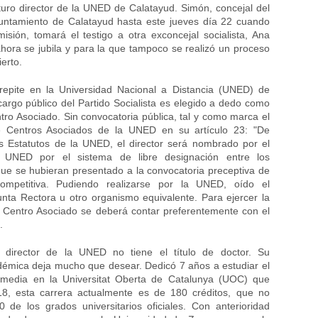
uro director de la UNED de Calatayud. Simón, concejal del
ntamiento de Calatayud hasta este jueves día 22 cuando
isión, tomará el testigo a otra exconcejal socialista, Ana
ora se jubila y para la que tampoco se realizó un proceso
erto.
 repite en la Universidad Nacional a Distancia (UNED) de
argo público del Partido Socialista es elegido a dedo como
ntro Asociado. Sin convocatoria pública, tal y como marca el
 Centros Asociados de la UNED en su artículo 23: "De
s Estatutos de la UNED, el director será nombrado por el
a UNED por el sistema de libre designación entre los
ue se hubieran presentado a la convocatoria preceptiva de
competitiva. Pudiendo realizarse por la UNED, oído el
unta Rectora u otro organismo equivalente. Para ejercer la
n Centro Asociado se deberá contar preferentemente con el
.
 director de la UNED no tiene el título de doctor. Su
démica deja mucho que desear. Dedicó 7 años a estudiar el
imedia en la Universitat Oberta de Catalunya (UOC) que
8, esta carrera actualmente es de 180 créditos, que no
 de los grados universitarios oficiales. Con anterioridad