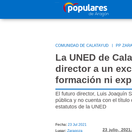
Pasar al contenido principal
COMUNIDAD DE CALATAYUD
|
PP ZAR
La UNED de Cal
director a un exc
formación ni exp
El futuro director, Luis Joaquín 
pública y no cuenta con el títul
estatutos de la UNED
Fecha:
23 Jul 2021
23 julio, 2021.
Lugar:
Zaragoza