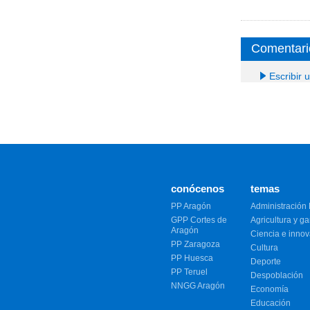
Comentari
Escribir 
conócenos
temas
PP Aragón
Administración 
GPP Cortes de
Agricultura y g
Aragón
Ciencia e inno
PP Zaragoza
Cultura
PP Huesca
Deporte
PP Teruel
Despoblación
NNGG Aragón
Economía
Educación