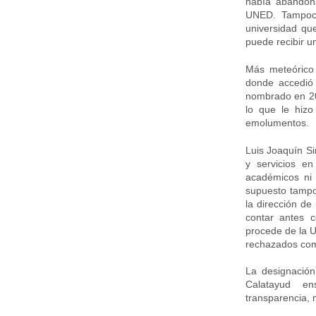
había abandon
UNED. Tampoco
universidad qu
puede recibir u
Más meteórico 
donde accedió c
nombrado en 201
lo que le hizo
emolumentos.
Luis Joaquín S
y servicios e
académicos ni i
supuesto tampo
la dirección de
contar antes co
procede de la U
rechazados com
La designació
Calatayud en
transparencia, 