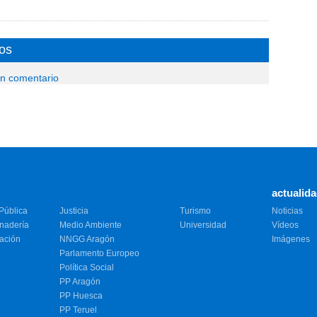
os
un comentario
actualid
Pública
Justicia
Turismo
Noticias
anadería
Medio Ambiente
Universidad
Vídeos
vación
NNGG Aragón
Imágenes
Parlamento Europeo
Política Social
PP Aragón
PP Huesca
PP Teruel