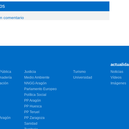
os
un comentario
actualid
Pública
Justicia
Turismo
Noticias
anadería
Medio Ambiente
Universidad
Vídeos
vación
NNGG Aragón
Imágenes
Parlamento Europeo
Política Social
PP Aragón
PP Huesca
PP Teruel
 Aragón
PP Zaragoza
Sanidad