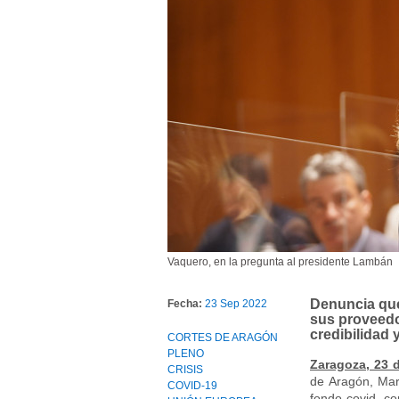
Vaquero, en la pregunta al presidente Lambán
Denuncia que
Fecha:
23 Sep 2022
sus proveedo
credibilidad
CORTES DE ARAGÓN
PLENO
Zaragoza, 23 
CRISIS
de Aragón, Mar
COVID-19
fondo covid, c