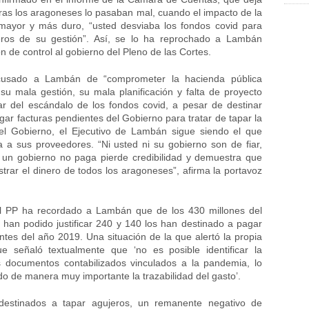
ras los aragoneses lo pasaban mal, cuando el impacto de la
ayor y más duro, “usted desviaba los fondos covid para
eros de su gestión”. Así, se lo ha reprochado a Lambán
n de control al gobierno del Pleno de las Cortes.
usado a Lambán de “comprometer la hacienda pública
u mala gestión, su mala planificación y falta de proyecto
sar del escándalo de los fondos covid, a pesar de destinar
gar facturas pendientes del Gobierno para tratar de tapar la
el Gobierno, el Ejecutivo de Lambán sigue siendo el que
 a sus proveedores. “Ni usted ni su gobierno son de fiar,
un gobierno no paga pierde credibilidad y demuestra que
trar el dinero de todos los aragoneses”, afirma la portavoz
l PP ha recordado a Lambán que de los 430 millones del
 han podido justificar 240 y 140 los han destinado a pagar
ntes del año 2019. Una situación de la que alertó la propia
ue señaló textualmente que ‘no es posible identificar la
os documentos contabilizados vinculados a la pandemia, lo
ado de manera muy importante la trazabilidad del gasto’.
destinados a tapar agujeros, un remanente negativo de