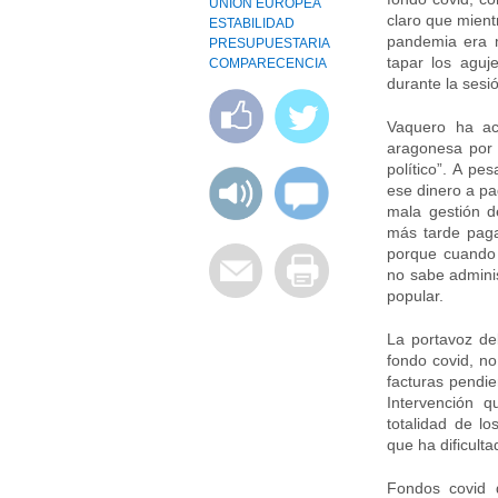
UNIÓN EUROPEA
claro que mient
ESTABILIDAD
pandemia era m
PRESUPUESTARIA
tapar los aguj
COMPARECENCIA
durante la sesió
Vaquero ha ac
aragonesa por s
político”. A pe
ese dinero a pa
mala gestión d
más tarde paga
porque cuando 
no sabe adminis
popular.
La portavoz de
fondo covid, no
facturas pendie
Intervención q
totalidad de l
que ha dificult
Fondos covid 