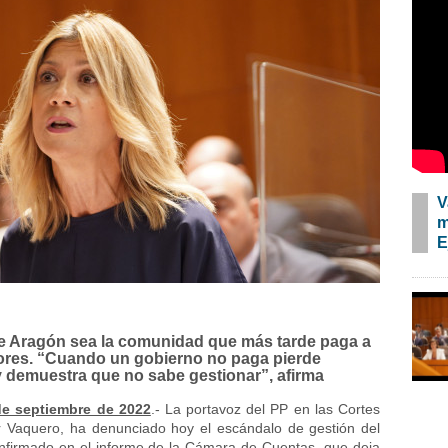
V
m
E
 Aragón sea la comunidad que más tarde paga a
res. “Cuando un gobierno no paga pierde
 y demuestra que no sabe gestionar”, afirma
de septiembre de 2022
.- La portavoz del PP en las Cortes
 Vaquero, ha denunciado hoy el escándalo de gestión del
onfirmado en el informe de la Cámara de Cuentas, que deja