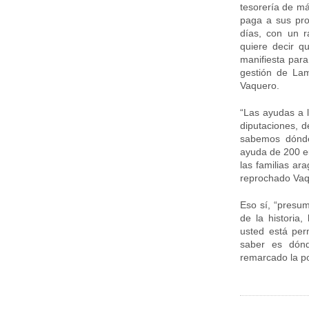
tesorería de m
paga a sus pro
días, con un r
quiere decir q
manifiesta par
gestión de La
Vaquero.
“Las ayudas a l
diputaciones, d
sabemos dónde
ayuda de 200 eu
las familias ar
reprochado Va
Eso sí, “presu
de la histori
usted está pe
saber es dónd
remarcado la po