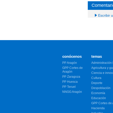
Comentari
Escribir 
conócenos
temas
PP Aragón
Administración 
GPP Cortes de
Agricultura y g
Aragón
Ciencia e inno
PP Zaragoza
Cultura
PP Huesca
Deporte
PP Teruel
Despoblación
NNGG Aragón
Economía
Educación
GPP Cortes de
Hacienda