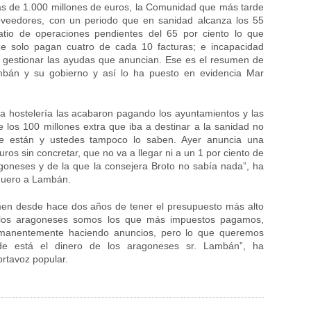
ás de 1.000 millones de euros, la Comunidad que más tarde
veedores, con un periodo que en sanidad alcanza los 55
atio de operaciones pendientes del 65 por ciento lo que
ue solo pagan cuatro de cada 10 facturas; e incapacidad
a gestionar las ayudas que anuncian. Ese es el resumen de
mbán y su gobierno y así lo ha puesto en evidencia Mar
a hostelería las acabaron pagando los ayuntamientos y las
e los 100 millones extra que iba a destinar a la sanidad no
 están y ustedes tampoco lo saben. Ayer anuncia una
ros sin concretar, que no va a llegar ni a un 1 por ciento de
agoneses y de la que la consejera Broto no sabía nada”, ha
quero a Lambán.
men desde hace dos años de tener el presupuesto más alto
a, los aragoneses somos los que más impuestos pagamos,
rmanentemente haciendo anuncios, pero lo que queremos
e está el dinero de los aragoneses sr. Lambán”, ha
rtavoz popular.