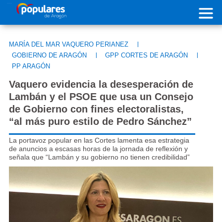
Pasar al contenido principal
MARÍA DEL MAR VAQUERO PERIANEZ
|
GOBIERNO DE ARAGÓN
|
GPP CORTES DE ARAGÓN
|
PP ARAGÓN
Vaquero evidencia la desesperación de
Lambán y el PSOE que usa un Consejo
de Gobierno con fines electoralistas,
“al más puro estilo de Pedro Sánchez”
La portavoz popular en las Cortes lamenta esa estrategia
de anuncios a escasas horas de la jornada de reflexión y
señala que “Lambán y su gobierno no tienen credibilidad”