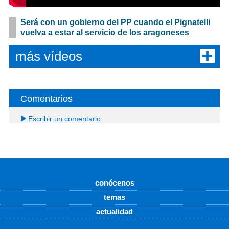
Será con un gobierno del PP cuando el Pignatelli
vuelva a estar al servicio de los aragoneses
más vídeos
Comentarios
Escribir un comentario
conócenos
temas
actualidad