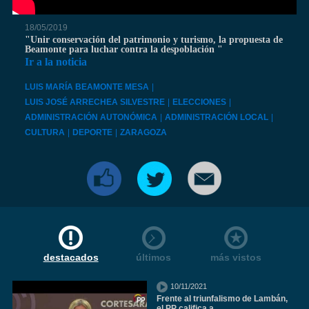
18/05/2019
"Unir conservación del patrimonio y turismo, la propuesta de
Beamonte para luchar contra la despoblación "
Ir a la noticia
LUIS MARÍA BEAMONTE MESA
|
LUIS JOSÉ ARRECHEA SILVESTRE
|
ELECCIONES
|
ADMINISTRACIÓN AUTONÓMICA
|
ADMINISTRACIÓN LOCAL
|
CULTURA
|
DEPORTE
|
ZARAGOZA
destacados
últimos
más vistos
10/11/2021
Frente al triunfalismo de Lambán,
el PP califica a...