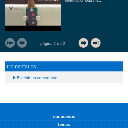
información sobre la...
página
1
de
2
Comentarios
Escribir un comentario
conócenos
temas