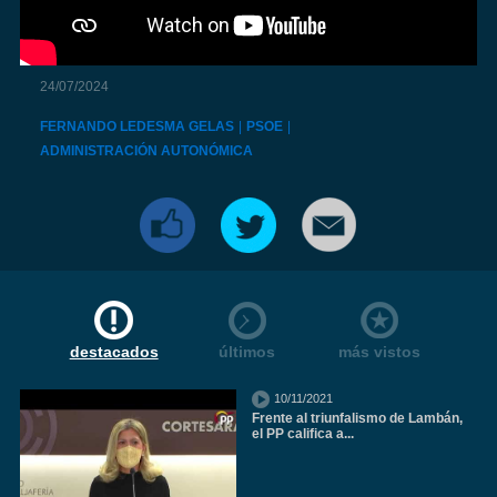
24/07/2024
FERNANDO LEDESMA GELAS
|
PSOE
|
ADMINISTRACIÓN AUTONÓMICA
destacados
últimos
más vistos
10/11/2021
Frente al triunfalismo de Lambán,
el PP califica a...