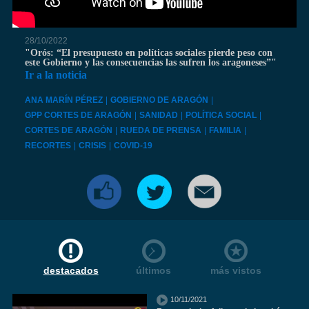
28/10/2022
"Orós: “El presupuesto en políticas sociales pierde peso con
este Gobierno y las consecuencias las sufren los aragoneses”"
Ir a la noticia
ANA MARÍN PÉREZ
|
GOBIERNO DE ARAGÓN
|
GPP CORTES DE ARAGÓN
|
SANIDAD
|
POLÍTICA SOCIAL
|
CORTES DE ARAGÓN
|
RUEDA DE PRENSA
|
FAMILIA
|
RECORTES
|
CRISIS
|
COVID-19
destacados
últimos
más vistos
10/11/2021