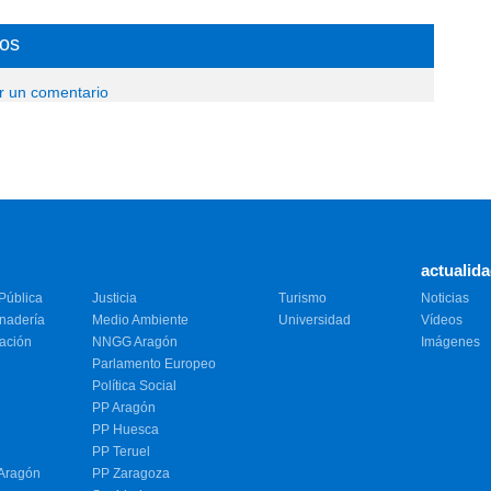
os
ir un comentario
actualid
Pública
Justicia
Turismo
Noticias
anadería
Medio Ambiente
Universidad
Vídeos
vación
NNGG Aragón
Imágenes
Parlamento Europeo
Política Social
PP Aragón
PP Huesca
PP Teruel
 Aragón
PP Zaragoza