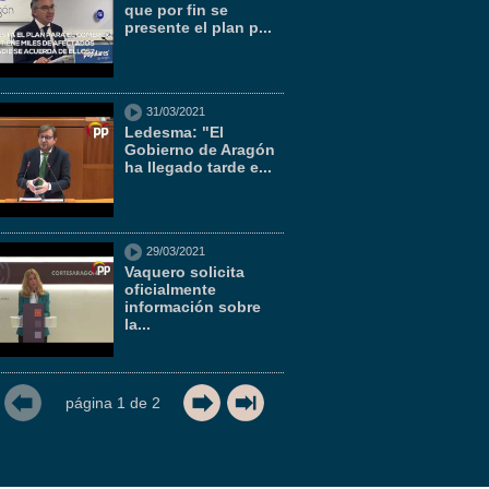
que por fin se
presente el plan p...
31/03/2021
Ledesma: "El
Gobierno de Aragón
ha llegado tarde e...
29/03/2021
Vaquero solicita
oficialmente
información sobre
la...
página
1
de
2