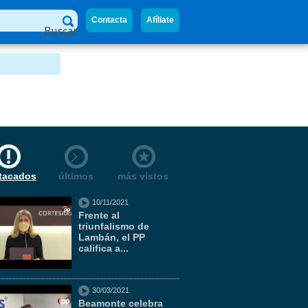
Contacta
Afíliate
Buscar
tacados
últimos
más vistos
10/11/2021
Frente al
triunfalismo de
Lambán, el PP
califica a...
30/03/2021
Beamonte celebra