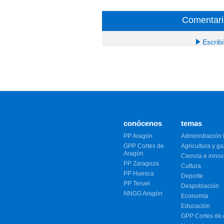
Comentari
Escrib
conócenos
temas
PP Aragón
Administración 
GPP Cortes de
Agricultura y g
Aragón
Ciencia e inno
PP Zaragoza
Cultura
PP Huesca
Deporte
PP Teruel
Despoblación
NNGG Aragón
Economía
Educación
GPP Cortes de