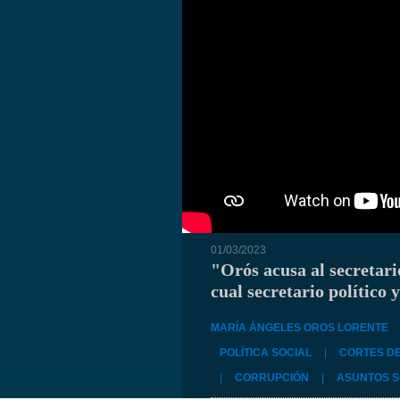
01/03/2023
"Orós acusa al secretari
cual secretario político 
MARÍA ÁNGELES OROS LORENTE
POLÍTICA SOCIAL
|
CORTES D
|
CORRUPCIÓN
|
ASUNTOS S