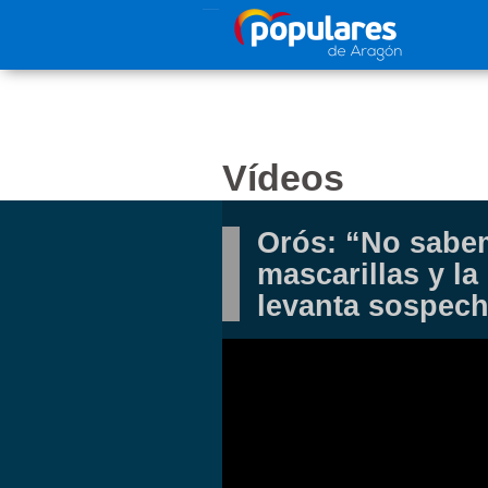
Pasar al contenido principal
Vídeos
Orós: “No sabe
mascarillas y l
levanta sospec