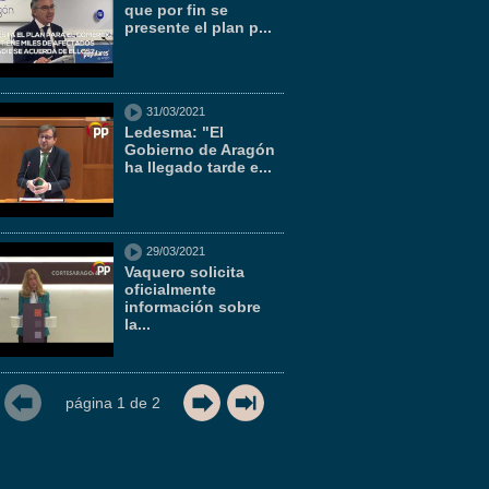
que por fin se
presente el plan p...
31/03/2021
Ledesma: "El
Gobierno de Aragón
ha llegado tarde e...
29/03/2021
Vaquero solicita
oficialmente
información sobre
la...
página
1
de
2