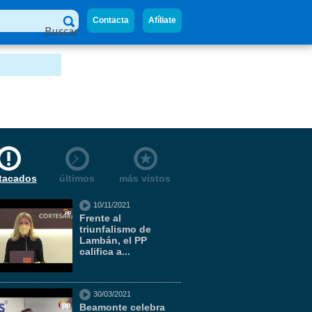
Contacta
Afíliate
Buscar
tacados
últimos
más vistos
10/11/2021
Frente al
triunfalismo de
Lambán, el PP
califica a...
30/03/2021
Beamonte celebra