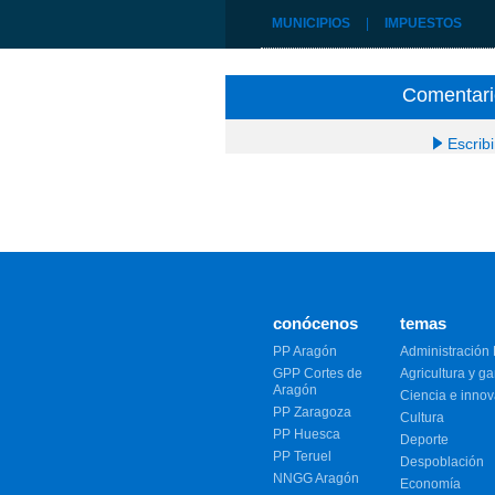
MUNICIPIOS
|
IMPUESTOS
Comentari
Escrib
conócenos
temas
PP Aragón
Administración 
GPP Cortes de
Agricultura y g
Aragón
Ciencia e inno
PP Zaragoza
Cultura
PP Huesca
Deporte
PP Teruel
Despoblación
NNGG Aragón
Economía