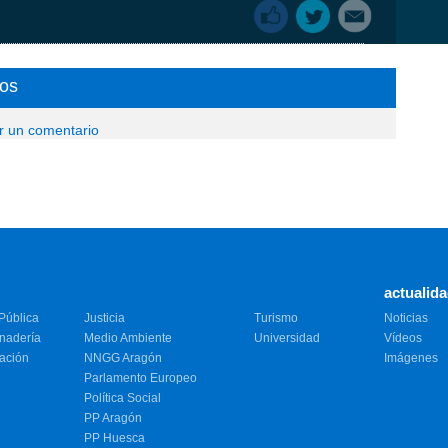
os
ir un comentario
actualid
Pública
Justicia
Turismo
Noticias
anadería
Medio Ambiente
Universidad
Vídeos
vación
NNGG Aragón
Imágenes
Parlamento Europeo
Política Social
PP Aragón
PP Huesca