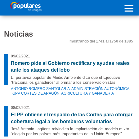
Pasar al contenido principal
Noticias
mostrando
del 1741 al 1750 de 1885
09/02/2021
Romero pide al Gobierno rectificar y ayudas reales
ante los ataques del lobo
El portavoz popular de Medio Ambiente dice que el Ejecutivo
“traiciona los ganaderos” al primar a los conservacionistas
ANTONIO ROMERO SANTOLARIA
ADMINISTRACIÓN AUTONÓMICA
GPP CORTES DE ARAGÓN
AGRICULTURA Y GANADERÍA
08/02/2021
El PP obtiene el respaldo de las Cortes para otorgar
cobertura legal a los bomberos voluntarios
José Antonio Lagüens reivindica la implantación del modelo mixto
“elegido por los países más importantes de la Unión Europea”