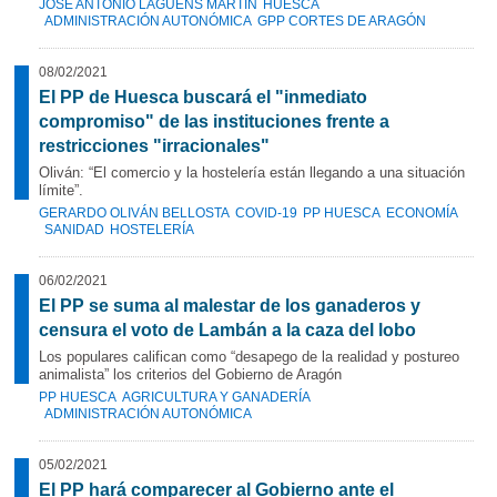
JOSÉ ANTONIO LAGÜENS MARTÍN
HUESCA
ADMINISTRACIÓN AUTONÓMICA
GPP CORTES DE ARAGÓN
08/02/2021
El PP de Huesca buscará el "inmediato
compromiso" de las instituciones frente a
restricciones "irracionales"
Oliván: “El comercio y la hostelería están llegando a una situación
límite”.
GERARDO OLIVÁN BELLOSTA
COVID-19
PP HUESCA
ECONOMÍA
SANIDAD
HOSTELERÍA
06/02/2021
El PP se suma al malestar de los ganaderos y
censura el voto de Lambán a la caza del lobo
Los populares califican como “desapego de la realidad y postureo
animalista” los criterios del Gobierno de Aragón
PP HUESCA
AGRICULTURA Y GANADERÍA
ADMINISTRACIÓN AUTONÓMICA
05/02/2021
El PP hará comparecer al Gobierno ante el