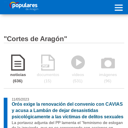
Pasar al contenido principal
"Cortes de Aragón"
noticias
documentos
vídeos
imágenes
636
15
531
96
11/05/2023
Orós exige la renovación del convenio con CAVIAS
y acusa a Lambán de dejar desasistidas
psicológicamente a las víctimas de delitos sexuales
La portavoz adjunta del PP lamenta el “feminismo de eslogan
de la izquierda, que no se corresponde con acciones en